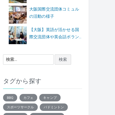
大阪国際交流団体コミュル
の活動の様子
【大阪】英語が活かせる国
際交流団体や英会話ボラン...
検
索:
タグから探す
BBQ
カフェ
キャンプ
スポーツサークル
バドミントン