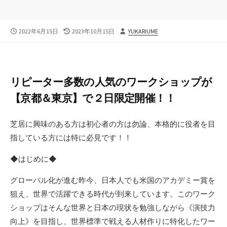
公
最
投
2022年6月15日
2023年10月15日
YUKARIUME
開
終
稿
日
更
者
新
日
リピーター多数の人気のワークショップが
【京都＆東京】で２日限定開催！！
芝居に興味のある方は初心者の方は勿論、本格的に役者を目
指している方には特に必見です！！
◆はじめに◆
グローバル化が進む昨今、日本人でも米国のアカデミー賞を
狙え、世界で活躍できる時代が到来しています。このワーク
ショップはそんな世界と日本の現状を勉強しながら《演技力
向上》を目指し、世界標準で戦える人材作りに特化したワー