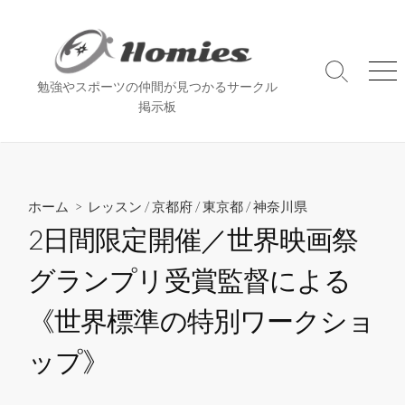
コ
ン
テ
ン
検
メ
勉強やスポーツの仲間が見つかるサークル
索
ニ
ツ
掲示板
切
ュ
へ
り
ー
ス
替
え
キ
ッ
ホーム
>
レッスン
/
京都府
/
東京都
/
神奈川県
プ
2日間限定開催／世界映画祭
グランプリ受賞監督による
《世界標準の特別ワークショ
ップ》