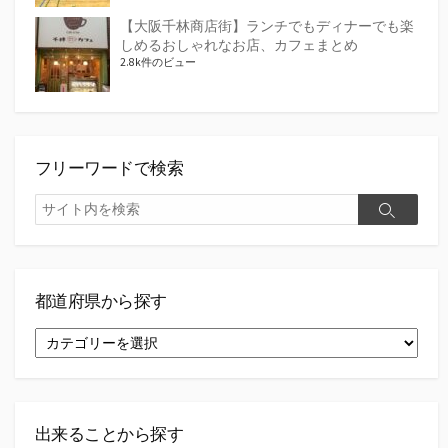
【大阪千林商店街】ランチでもディナーでも楽
しめるおしゃれなお店、カフェまとめ
2.8k件のビュー
フリーワードで検索
検
検
索
索
都道府県から探す
都
道
府
県
か
ら
出来ることから探す