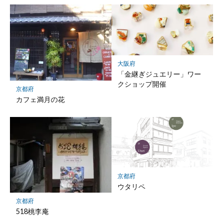
大阪府
「金継ぎジュエリー」ワー
クショップ開催
京都府
カフェ満月の花
京都府
ウタリペ
京都府
518桃李庵