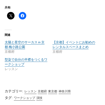
共有:
関連
太陽と星空のサーカス in 京
【京都】イベントにお勧めの
都 梅小路公園
レンタルスペースまとめ
京都府
京都府
型染で自分の半襟をつくるワ
ークショップ
レッスン
カテゴリー:
レッスン
京都府
東京都
神奈川県
タグ:
ワークショップ
演技