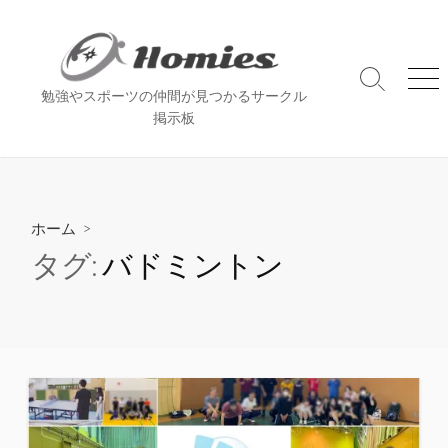
コ
ン
テ
ン
検
メ
勉強やスポーツの仲間が見つかるサークル
索
ニ
ツ
掲示板
切
ュ
へ
り
ー
ス
替
え
キ
ッ
ホーム
>
プ
タグ:
バドミントン