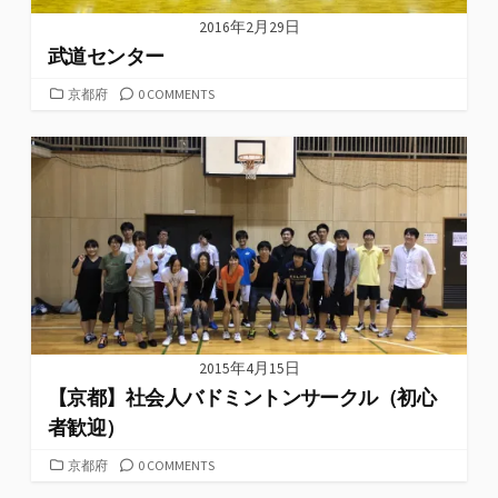
2016年2月29日
武道センター
カ
京都府
0 COMMENTS
テ
ゴ
リ
ー
2015年4月15日
【京都】社会人バドミントンサークル（初心
者歓迎）
カ
京都府
0 COMMENTS
テ