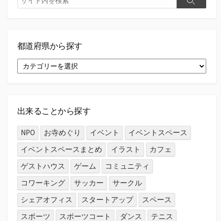
検
索
索
都道府県から探す
都
道
府
県
か
ら
出来ることから探す
探
す
NPO
お寺めぐり
イベント
イベントスペース
イベントスペースまとめ
イラスト
カフェ
ゲストハウス
ゲーム
コミュニティ
コワーキング
サッカー
サークル
シェアオフィス
スタートアップ
スペース
スポーツ
スポーツコート
ダンス
テニス