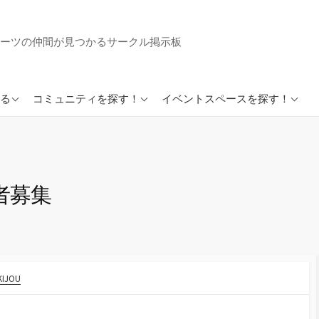
ーツの仲間が見つかるサークル掲示板
英会話サークルまとめ
イベントスペースまとめ
る
コミュニティを探す！
イベントスペースを探す！
好きでつながるSkiloopア
プリ
好きでつながるループイ
ンカフェ
場出演者募集
KIJOU