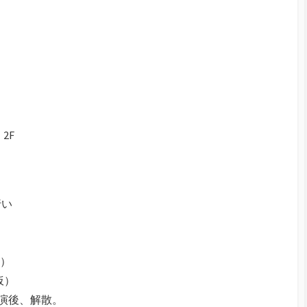
2F
行い
仮）
仮）
演後、解散。