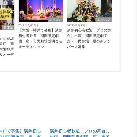
レッスン
レッスン
2019年7月20日
2019年6月25日
兵庫県
【大阪・神戸で募集】演劇
演劇初心者歓迎 プロの舞
初心者歓迎 期間限定劇
台に出演 期間限定劇団
」が参加
団 座・市民劇場説明会＆
座・市民劇場 夏の新メン
歓迎 期
オーディション
バー大募集
大阪神戸
＆オーデ
神戸で募集】演劇初心
演劇初心者歓迎 プロの舞台に
期間限定劇団 座・市
出演 期間限定劇団 座・市民