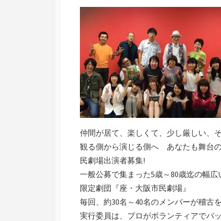
新
日
仲間が居て、楽しくて、少し厳しい、
観る側から演じる側へ あなたも舞台
民劇場出演者募集!
一般公募で集まった5歳～80歳迄の幅
限定劇団『座・大阪市民劇場』
毎回、約30名～40名のメンバーが稽古を
実行委員は、プロがボランティアでバッ