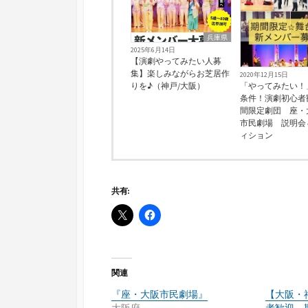
兵庫県
2025年6月14日
【演劇やってみたい人募
集】楽しみながらお芝居作
2020年12月15日
りを♪（神戸/大阪）
「やってみたい！
条件！演劇初心者
間限定劇団 座・
市民劇場 説明会
ィション
共有:
関連
『座・大阪市民劇場』
【大阪・
大阪府
者歓迎 