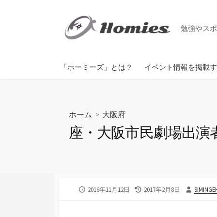
コ
ン
勉強やスポ
テ
ン
ツ
掲載までの手順
「ホーミーズ」とは？
イベント情報を掲載す
へ
ス
キ
ッ
ホーム
>
大阪府
プ
座・大阪市民劇
公
最
投
2016年11月12日
2017年2月8日
SIMINGE
開
終
稿
日
更
者