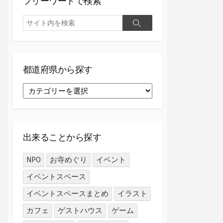
フリーワードで検索
検
検
索
索
都道府県から探す
都
道
府
県
か
出来ることから探す
ら
探
NPO
お寺めぐり
イベント
す
イベントスペース
イベントスペースまとめ
イラスト
カフェ
ゲストハウス
ゲーム