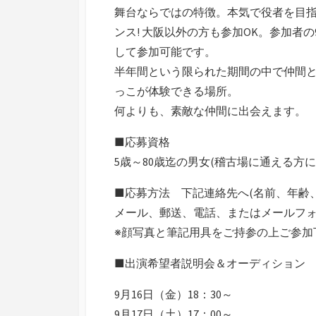
舞台ならではの特徴。本気で役者を目
ンス! 大阪以外の方も参加OK。参加者
して参加可能です。
半年間という限られた期間の中で仲間
っこが体験できる場所。
何よりも、素敵な仲間に出会えます。
■応募資格
5歳～80歳迄の男女(稽古場に通える方に
■応募方法 下記連絡先へ(名前、年齢
メール、郵送、電話、またはメールフ
※顔写真と筆記用具をご持参の上ご参加
■出演希望者説明会＆オーディション
9月16日（金）18：30～
9月17日（土）17：00～