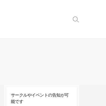
検
索
切
り
替
え
サークルやイベントの告知が可
能です