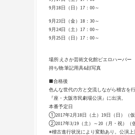
9月18日（日）17：00～
9月23日（金）18：30～
9月24日（土）17：00～
9月25日（日）17：00～
場所:えさか芸術文化館ピエロハーバー 
持ち物:筆記用具&顔写真
■合格後
色んな世代の方と交流しながら稽古を
『座・大阪市民劇場公演』に出演。
本番予定日
①2017年2月18日（土）19日（日）（
②2017年3/19（土）～20（月・祝）（
※稽古進行状況により変動あり。公演上