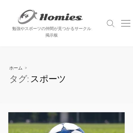
コ
ン
テ
ン
検
メ
勉強やスポーツの仲間が見つかるサークル
索
ニ
ツ
掲示板
切
ュ
へ
り
ー
ス
替
え
キ
ッ
ホーム
>
プ
タグ:
スポーツ