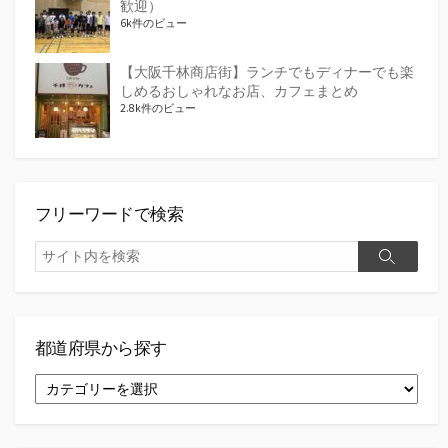
歓迎）
6k件のビュー
【大阪千林商店街】ランチでもディナーでも楽
しめるおしゃれなお店、カフェまとめ
2.8k件のビュー
フリーワードで検索
検
検
索
索
都道府県から探す
都
道
府
県