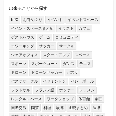
か
ら
出来ることから探す
探
す
NPO
お寺めぐり
イベント
イベントスペース
イベントスペースまとめ
イラスト
カフェ
ゲストハウス
ゲーム
コミュニティ
コワーキング
サッカー
サークル
シェアオフィス
スタートアップ
スペース
スポーツ
スポーツコート
ダンス
テニス
ドローン
ドローンサッカー
バスケ
バスケサークル
バドミントン
バレーボール
フットサル
フランス語
ホッケー
レッスン
レンタルスペース
ワークショップ
体育館
劇団
国際交流
園芸
料理
殺陣
比較まとめ
法律