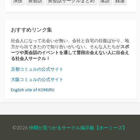
演技
英会話
英会話サークルまとめ
落語
銭湯
おすすめリンク集
社会人になって出会いが無い、会社と自宅の往復ばかり、地
方から出てきたので知り合いがいない。そんな人たちが
スポ
ーツや英会話のイベントを通して普段出会えない人に出会え
る社会人サークル！
京都コミュルの公式サイト
大阪コミュルの公式サイト
English site of KOMURU
©2026
仲間が見つかるサークル掲示板【ホーミーズ】