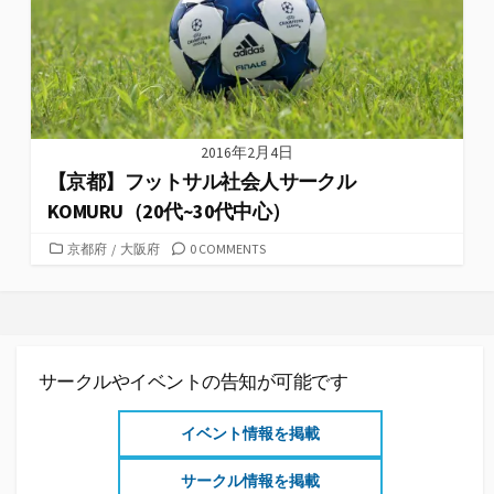
2016年2月4日
【京都】フットサル社会人サークル
KOMURU（20代~30代中心）
カ
京都府
/
大阪府
0 COMMENTS
テ
ゴ
リ
ー
サークルやイベントの告知が可能です
イベント情報を掲載
サークル情報を掲載