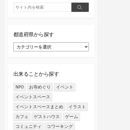
検
検
索
索
都道府県から探す
都
道
府
県
か
出来ることから探す
ら
探
NPO
お寺めぐり
イベント
す
イベントスペース
イベントスペースまとめ
イラスト
カフェ
ゲストハウス
ゲーム
コミュニティ
コワーキング