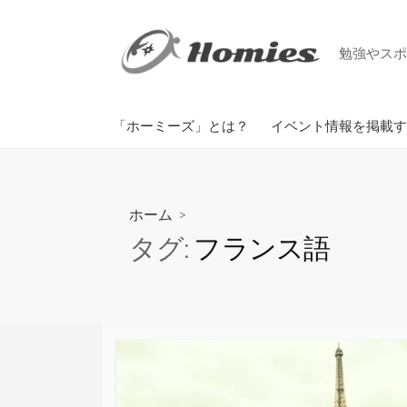
コ
ン
勉強やスポ
テ
ン
ツ
掲載までの手順
「ホーミーズ」とは？
イベント情報を掲載す
へ
ス
キ
ッ
ホーム
>
プ
タグ:
フランス語