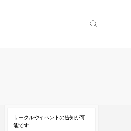
検
索
切
り
替
え
サークルやイベントの告知が可
能です