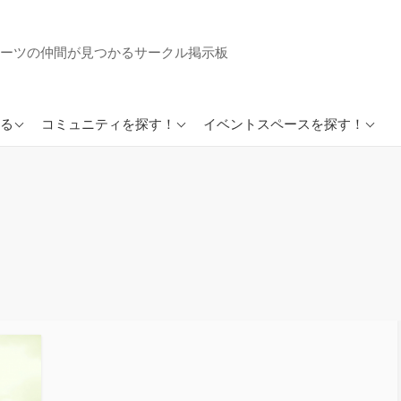
ーツの仲間が見つかるサークル掲示板
英会話サークルまとめ
イベントスペースまとめ
る
コミュニティを探す！
イベントスペースを探す！
好きでつながるSkiloopア
プリ
好きでつながるループイ
ンカフェ