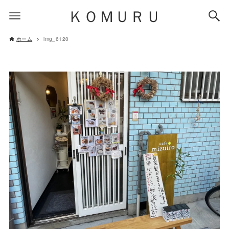
ＫＯＭＵＲＵ
ホーム
img_6120