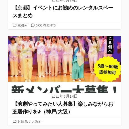
2025年6月14日
【京都】イベントにお勧めのレンタルスペー
スまとめ
カ
京都府
0 COMMENTS
テ
ゴ
リ
ー
2025年6月14日
【演劇やってみたい人募集】楽しみながらお
芝居作りを♪（神戸/大阪）
カ
兵庫県
/
大阪府
テ