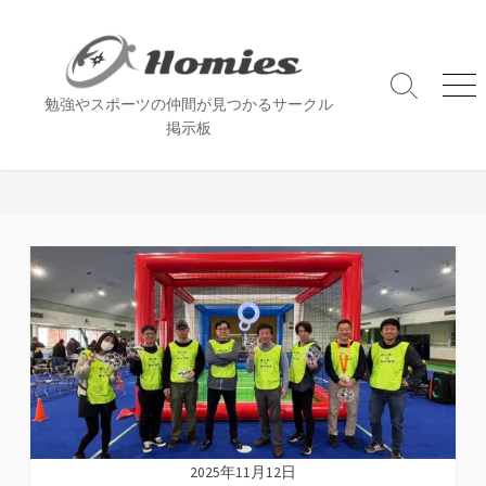
コ
ン
テ
ン
検
メ
勉強やスポーツの仲間が見つかるサークル
索
ニ
ツ
掲示板
切
ュ
へ
り
ー
ス
替
え
キ
ッ
プ
2025年11月12日