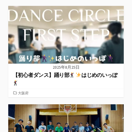
ゴ
リ
ー
2025年8月25日
【初心者ダンス】踊り部
はじめのいっぽ
カ
大阪府
テ
ゴ
リ
ー