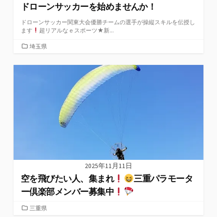
ドローンサッカーを始めませんか！
ドローンサッカー関東大会優勝チームの選手が操縦スキルを伝授し
ます
超リアルなｅスポーツ★新...
カ
埼玉県
テ
ゴ
リ
ー
2025年11月11日
空を飛びたい人、集まれ
三重パラモータ
ー倶楽部メンバー募集中
カ
三重県
テ