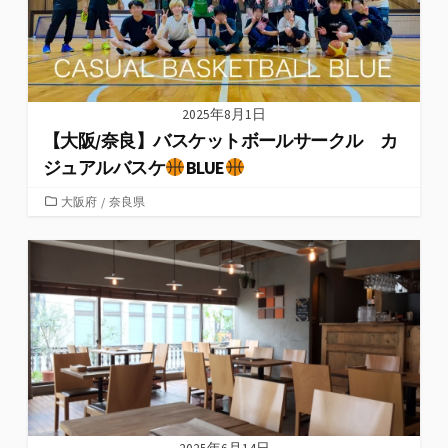
2025年8月1日
【大阪/奈良】バスケットボールサークル カ
ジュアルバスケ
BLUE
カ
大阪府
/
奈良県
テ
ゴ
リ
ー