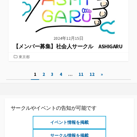
2024年12月15日
【メンバー募集】社会人サークル ASHIGARU
カ
東京都
テ
ゴ
投
1
2
3
4
…
11
12
»
リ
ー
稿
の
ペ
サークルやイベントの告知が可能です
ー
イベント情報を掲載
ジ
サークル情報を掲載