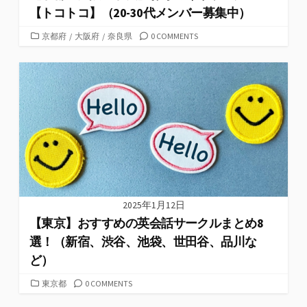
【トコトコ】（20-30代メンバー募集中）
カ
京都府
/
大阪府
/
奈良県
0 COMMENTS
テ
ゴ
リ
ー
2025年1月12日
【東京】おすすめの英会話サークルまとめ8
選！（新宿、渋谷、池袋、世田谷、品川な
ど）
カ
東京都
0 COMMENTS
テ