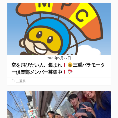
ゴ
リ
ー
2025年5月22日
空を飛びたい人、集まれ
三重パラモータ
ー倶楽部メンバー募集中
カ
三重県
テ
ゴ
リ
ー