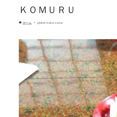
ＫＯＭＵＲＵ
ホーム
global-inaka-camp