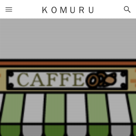
ＫＯＭＵＲＵ