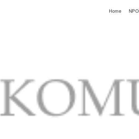
Home
NP