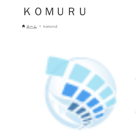
ＫＯＭＵＲＵ
ホーム
komuru2