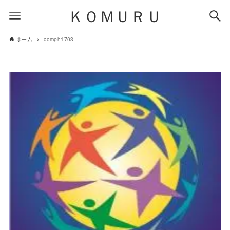
ＫＯＭＵＲＵ
ホーム
comph1703