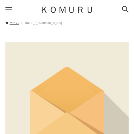
ＫＯＭＵＲＵ
ホーム
s512_f_business_9_0bg