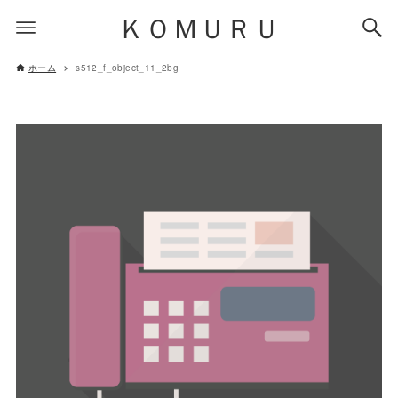
ＫＯＭＵＲＵ
ホーム
s512_f_object_11_2bg