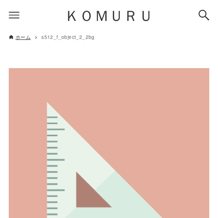
ＫＯＭＵＲＵ
ホーム
s512_f_object_2_2bg