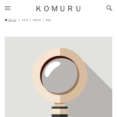
ＫＯＭＵＲＵ
ホーム
s512_f_object_7_2bg