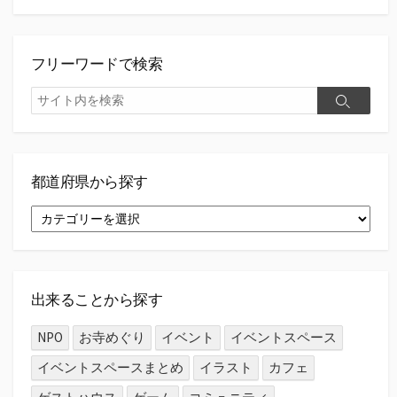
フリーワードで検索
検
検
索
索
都道府県から探す
都
道
府
県
か
ら
出来ることから探す
探
す
NPO
お寺めぐり
イベント
イベントスペース
イベントスペースまとめ
イラスト
カフェ