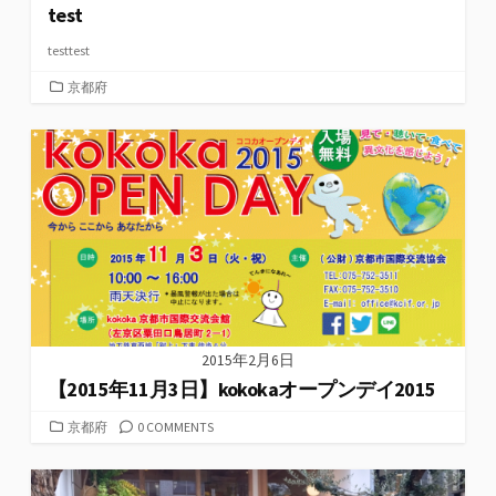
test
testtest
カ
京都府
テ
ゴ
リ
ー
2015年2月6日
【2015年11月3日】kokokaオープンデイ2015
カ
京都府
0 COMMENTS
テ
ゴ
リ