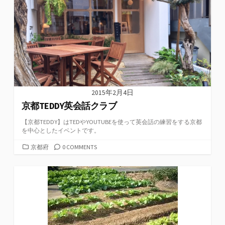
ー
2015年2月4日
京都TEDDY英会話クラブ
【京都TEDDY】はTEDやYOUTUBEを使って英会話の練習をする京都
を中心としたイベントです。
カ
京都府
0 COMMENTS
テ
ゴ
リ
ー