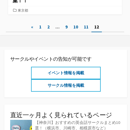
集！！
カ
東京都
テ
ゴ
投
«
1
2
…
9
10
11
12
リ
ー
稿
の
ペ
サークルやイベントの告知が可能です
ー
イベント情報を掲載
ジ
サークル情報を掲載
送
り
直近一ヶ月よく見られているページ
【神奈川】おすすめの英会話サークルまとめ10
選！（横浜市、川崎市、相模原市など）