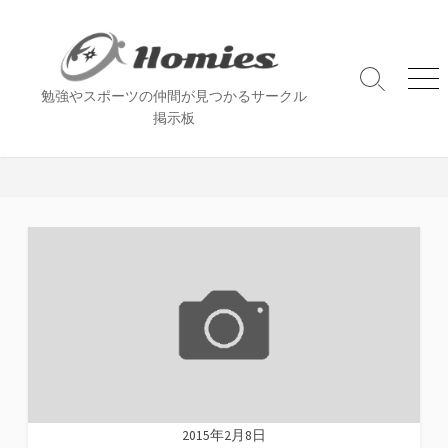
コ
ン
テ
ン
検
メ
勉強やスポーツの仲間が見つかるサークル
索
ニ
ツ
掲示板
切
ュ
へ
り
ー
ス
替
え
キ
ッ
プ
2015年2月8日