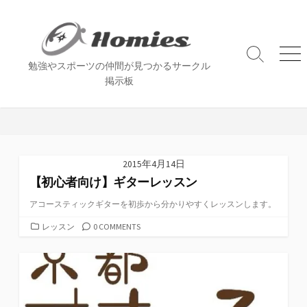
コ
ン
テ
ン
検
メ
勉強やスポーツの仲間が見つかるサークル
索
ニ
ツ
掲示板
切
ュ
へ
り
ー
ス
替
え
キ
ッ
プ
2015年4月14日
【初心者向け】ギターレッスン
アコースティックギターを初歩から分かりやすくレッスンします。
カ
レッスン
0 COMMENTS
テ
ゴ
リ
ー