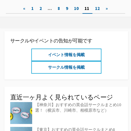
ゴ
投
«
1
2
…
8
9
10
11
12
»
リ
ー
稿
の
ペ
サークルやイベントの告知が可能です
ー
イベント情報を掲載
ジ
サークル情報を掲載
送
り
直近一ヶ月よく見られているページ
【神奈川】おすすめの英会話サークルまとめ10
選！（横浜市、川崎市、相模原市など）
【東京】おすすめの英会話サークルまとめ8