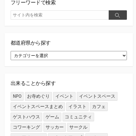
フリーワードで検索
検
検
索
索
都道府県から探す
都
道
府
県
か
ら
出来ることから探す
探
す
NPO
お寺めぐり
イベント
イベントスペース
イベントスペースまとめ
イラスト
カフェ
ゲストハウス
ゲーム
コミュニティ
コワーキング
サッカー
サークル