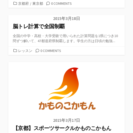
カ
京都府
/
東京都
0 COMMENTS
テ
ゴ
2015年3月18日
リ
脳トレ計算で全国制覇
ー
全国の中学・高校・大学受験で用いられた計算問題を1県につき10
問ずつ解いて、47都道府県制覇します。学生の方は日頃の勉強...
カ
レッスン
0 COMMENTS
テ
ゴ
リ
ー
2015年3月17日
【京都】スポーツサークルかものこかもん