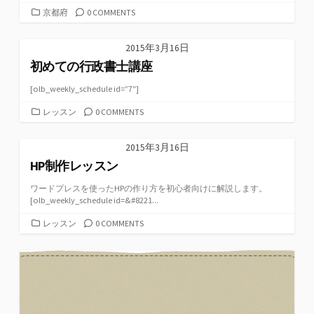
カ
京都府
0 COMMENTS
テ
ゴ
2015年3月16日
リ
初めての行政書士講座
ー
[olb_weekly_schedule id=”7″]
カ
レッスン
0 COMMENTS
テ
ゴ
2015年3月16日
リ
HP制作レッスン
ー
ワードプレスを使ったHPの作り方を初心者向けに解説します。
[olb_weekly_schedule id=&#8221...
カ
レッスン
0 COMMENTS
テ
ゴ
リ
ー