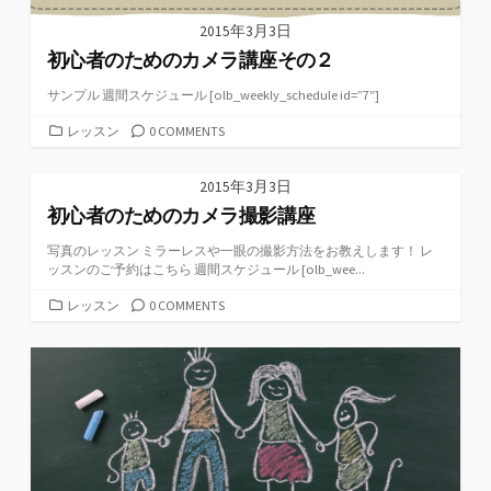
2015年3月3日
初心者のためのカメラ講座その２
サンプル 週間スケジュール [olb_weekly_schedule id=”7″]
カ
レッスン
0 COMMENTS
テ
ゴ
2015年3月3日
リ
初心者のためのカメラ撮影講座
ー
写真のレッスン ミラーレスや一眼の撮影方法をお教えします！ レ
ッスンのご予約はこちら 週間スケジュール [olb_wee...
カ
レッスン
0 COMMENTS
テ
ゴ
リ
ー