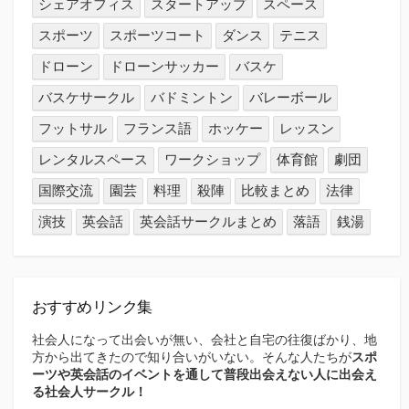
シェアオフィス
スタートアップ
スペース
スポーツ
スポーツコート
ダンス
テニス
ドローン
ドローンサッカー
バスケ
バスケサークル
バドミントン
バレーボール
フットサル
フランス語
ホッケー
レッスン
レンタルスペース
ワークショップ
体育館
劇団
国際交流
園芸
料理
殺陣
比較まとめ
法律
演技
英会話
英会話サークルまとめ
落語
銭湯
おすすめリンク集
社会人になって出会いが無い、会社と自宅の往復ばかり、地
方から出てきたので知り合いがいない。そんな人たちが
スポ
ーツや英会話のイベントを通して普段出会えない人に出会え
る社会人サークル！