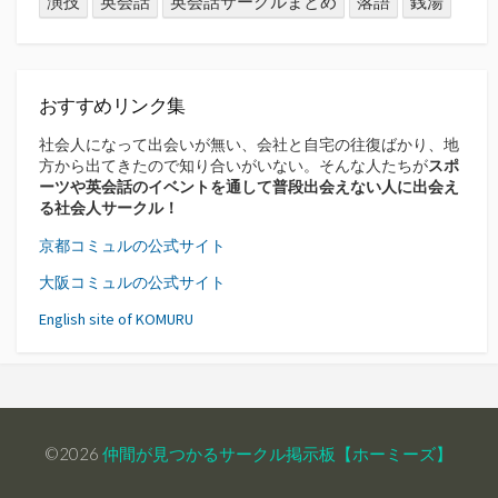
演技
英会話
英会話サークルまとめ
落語
銭湯
おすすめリンク集
社会人になって出会いが無い、会社と自宅の往復ばかり、地
方から出てきたので知り合いがいない。そんな人たちが
スポ
ーツや英会話のイベントを通して普段出会えない人に出会え
る社会人サークル！
京都コミュルの公式サイト
大阪コミュルの公式サイト
English site of KOMURU
©2026
仲間が見つかるサークル掲示板【ホーミーズ】