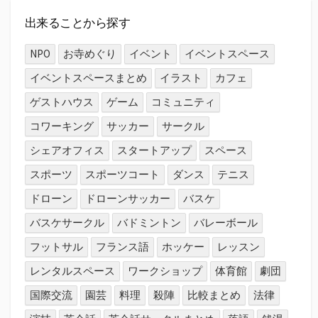
か
ら
出来ることから探す
探
す
NPO
お寺めぐり
イベント
イベントスペース
イベントスペースまとめ
イラスト
カフェ
ゲストハウス
ゲーム
コミュニティ
コワーキング
サッカー
サークル
シェアオフィス
スタートアップ
スペース
スポーツ
スポーツコート
ダンス
テニス
ドローン
ドローンサッカー
バスケ
バスケサークル
バドミントン
バレーボール
フットサル
フランス語
ホッケー
レッスン
レンタルスペース
ワークショップ
体育館
劇団
国際交流
園芸
料理
殺陣
比較まとめ
法律