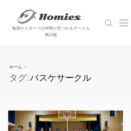
コ
ン
テ
ン
検
メ
勉強やスポーツの仲間が見つかるサークル
索
ニ
ツ
掲示板
切
ュ
へ
り
ー
ス
替
え
キ
ッ
ホーム
>
プ
タグ:
バスケサークル