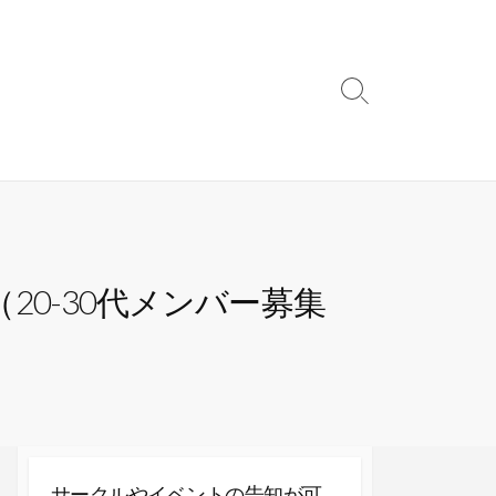
検
索
切
り
替
え
0-30代メンバー募集
サークルやイベントの告知が可