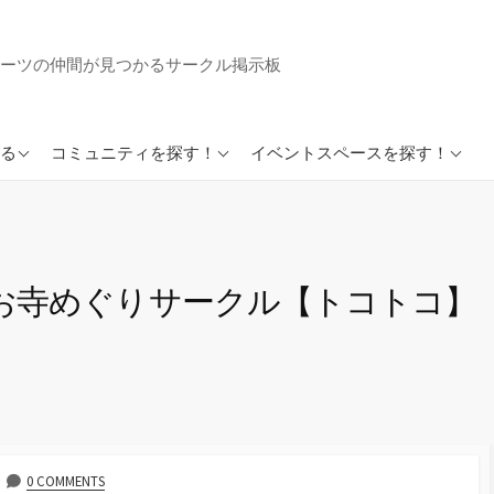
ーツの仲間が見つかるサークル掲示板
英会話サークルまとめ
イベントスペースまとめ
る
コミュニティを探す！
イベントスペースを探す！
好きでつながるSkiloopア
プリ
好きでつながるループイ
ンカフェ
寺めぐりサークル【トコトコ】（2
0 COMMENTS