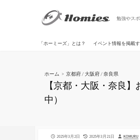
コ
ン
勉強やスポ
テ
ン
ツ
掲載までの手順
「ホーミーズ」とは？
イベント情報を掲載す
へ
ス
キ
ッ
ホーム
>
京都府
/
大阪府
/
奈良県
プ
【京都・大阪・奈良】お
中）
公
最
投
2025年3月2日
2025年3月21日
KOMURU