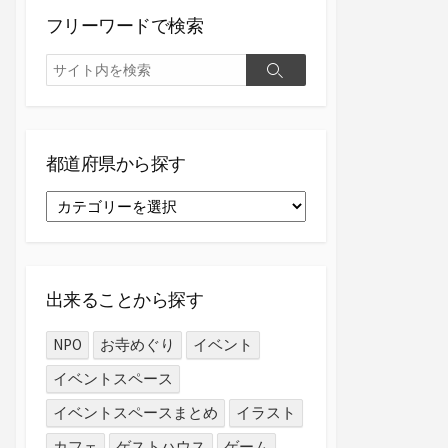
フリーワードで検索
検
検
索
索
都道府県から探す
都
道
府
県
か
出来ることから探す
ら
探
NPO
お寺めぐり
イベント
す
イベントスペース
イベントスペースまとめ
イラスト
カフェ
ゲストハウス
ゲーム