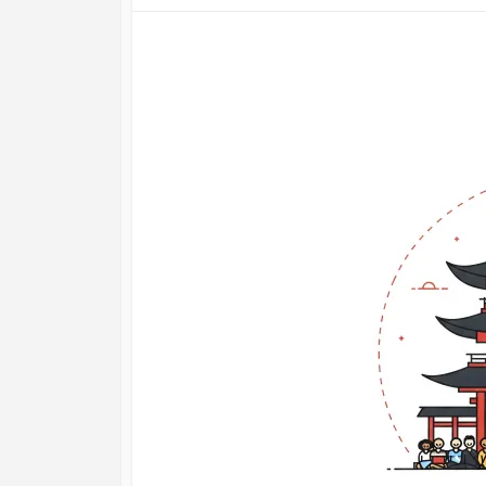
開
終
稿
日
更
者
新
日