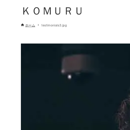
ＫＯＭＵＲＵ
ホーム
testimonials3.jpg