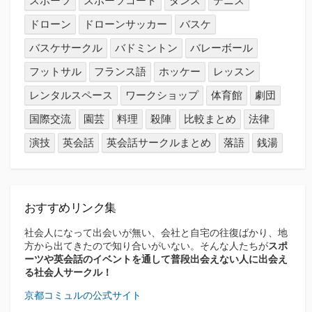
スポーツ
スポーツコート
ダンス
テニス
ドローン
ドローンサッカー
バスケ
バスケサークル
バドミントン
バレーボール
フットサル
フランス語
ホッケー
レッスン
レンタルスペース
ワークショップ
体育館
劇団
国際交流
園芸
料理
殺陣
比較まとめ
法律
演技
英会話
英会話サークルまとめ
落語
銭湯
おすすめリンク集
社会人になって出会いが無い、会社と自宅の往復ばかり、地
方から出てきたので知り合いがいない。そんな人たちが
スポ
ーツや英会話のイベントを通して普段出会えない人に出会え
る社会人サークル！
京都コミュルの公式サイト