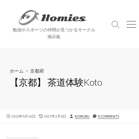
コ
ン
テ
ン
検
メ
勉強やスポーツの仲間が見つかるサークル
索
ニ
ツ
掲示板
切
ュ
へ
り
ー
ス
替
え
キ
ッ
ホーム
>
京都府
プ
【京都】 茶道体験Koto
公
最
投
2015年9月16日
2017年2月4日
KOMURU
0 COMMENTS
開
終
稿
日
更
者
新