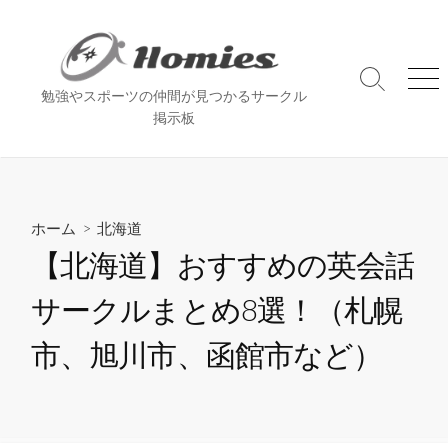
コ
ン
テ
ン
検
メ
勉強やスポーツの仲間が見つかるサークル
索
ニ
ツ
掲示板
切
ュ
へ
り
ー
ス
替
え
キ
ッ
ホーム
>
北海道
プ
【北海道】おすすめの英会話
サークルまとめ8選！（札幌
市、旭川市、函館市など）