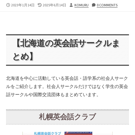
公
最
投
2023年1月14日
2025年6月14日
KOMURU
0 COMMENTS
開
終
稿
日
更
者
新
日
【北海道の英会話サークルま
とめ】
北海道を中心に活動している英会話・語学系の社会人サーク
ルをご紹介します。社会人サークルだけではなく学生の英会
話サークルや国際交流団体もまとめています。
札幌英会話クラブ