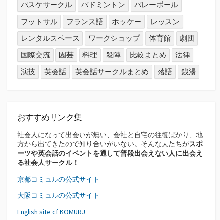
バスケサークル
バドミントン
バレーボール
フットサル
フランス語
ホッケー
レッスン
レンタルスペース
ワークショップ
体育館
劇団
国際交流
園芸
料理
殺陣
比較まとめ
法律
演技
英会話
英会話サークルまとめ
落語
銭湯
おすすめリンク集
社会人になって出会いが無い、会社と自宅の往復ばかり、地
方から出てきたので知り合いがいない。そんな人たちが
スポ
ーツや英会話のイベントを通して普段出会えない人に出会え
る社会人サークル！
京都コミュルの公式サイト
大阪コミュルの公式サイト
English site of KOMURU