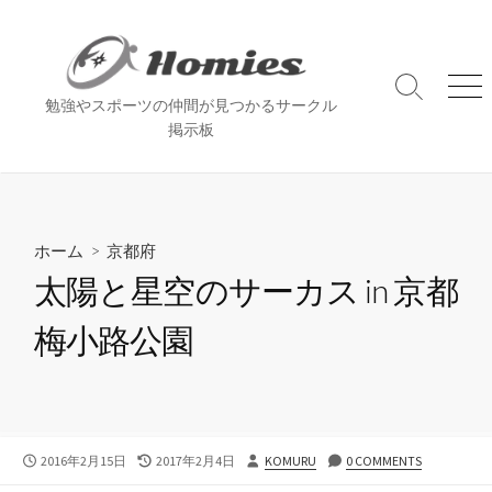
コ
ン
テ
ン
検
メ
勉強やスポーツの仲間が見つかるサークル
索
ニ
ツ
掲示板
切
ュ
へ
り
ー
ス
替
え
キ
ッ
ホーム
>
京都府
プ
太陽と星空のサーカス in 京都
梅小路公園
公
最
投
2016年2月15日
2017年2月4日
KOMURU
0 COMMENTS
開
終
稿