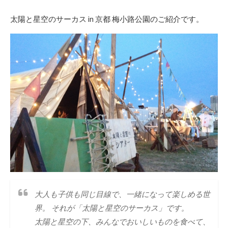
日
更
者
新
太陽と星空のサーカス in 京都 梅小路公園のご紹介です。
日
大人も子供も同じ目線で、一緒になって楽しめる世
界。 それが「太陽と星空のサーカス」です。
太陽と星空の下、みんなでおいしいものを食べて、