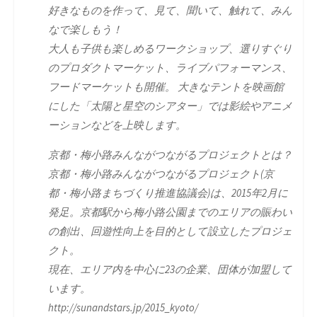
好きなものを作って、見て、聞いて、触れて、みん
なで楽しもう！
大人も子供も楽しめるワークショップ、選りすぐり
のプロダクトマーケット、ライブパフォーマンス、
フードマーケットも開催。 大きなテントを映画館
にした「太陽と星空のシアター」では影絵やアニメ
ーションなどを上映します。
京都・梅小路みんながつながるプロジェクトとは？
京都・梅小路みんながつながるプロジェクト(京
都・梅小路まちづくり推進協議会)は、2015年2月に
発足。京都駅から梅小路公園までのエリアの賑わい
の創出、回遊性向上を目的として設立したプロジェ
クト。
現在、エリア内を中心に23の企業、団体が加盟して
います。
http://sunandstars.jp/2015_kyoto/