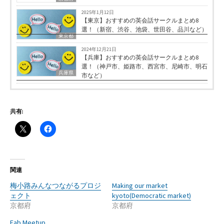
2025年1月12日
【東京】おすすめの英会話サークルまとめ8
選！（新宿、渋谷、池袋、世田谷、品川など）
東京都
2024年12月21日
【兵庫】おすすめの英会話サークルまとめ8
選！（神戸市、姫路市、西宮市、尼崎市、明石
兵庫県
市など）
共有:
関連
梅小路みんなつながるプロジ
Making our market
ェクト
kyoto(Democratic market)
京都府
京都府
Fab Meetup