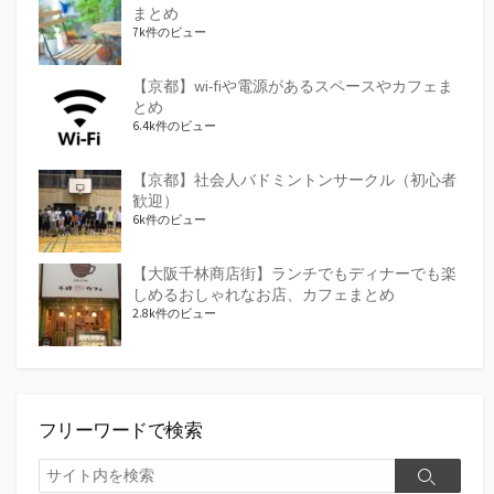
まとめ
7k件のビュー
【京都】wi-fiや電源があるスペースやカフェま
とめ
6.4k件のビュー
【京都】社会人バドミントンサークル（初心者
歓迎）
6k件のビュー
【大阪千林商店街】ランチでもディナーでも楽
しめるおしゃれなお店、カフェまとめ
2.8k件のビュー
フリーワードで検索
検
検
索