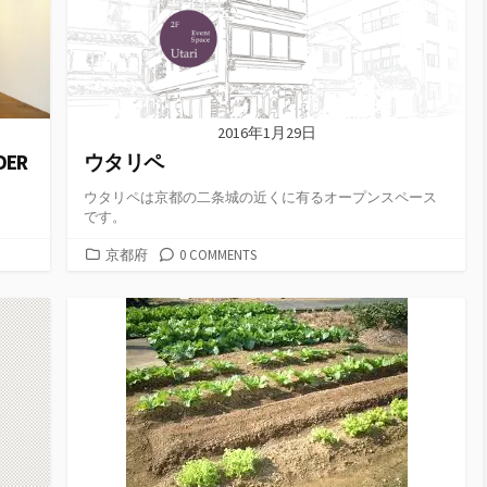
2016年1月29日
ER
ウタリペ
ウタリペは京都の二条城の近くに有るオープンスペース
です。
カ
京都府
0 COMMENTS
テ
ゴ
リ
ー