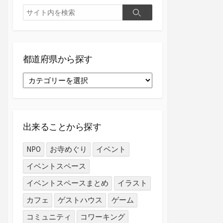
検
検
索
索
都道府県から探す
都
道
府
県
か
出来ることから探す
ら
探
NPO
お寺めぐり
イベント
す
イベントスペース
イベントスペースまとめ
イラスト
カフェ
ゲストハウス
ゲーム
コミュニティ
コワーキング