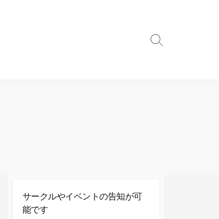
検
索
切
り
替
え
サークルやイベントの告知が可
能です