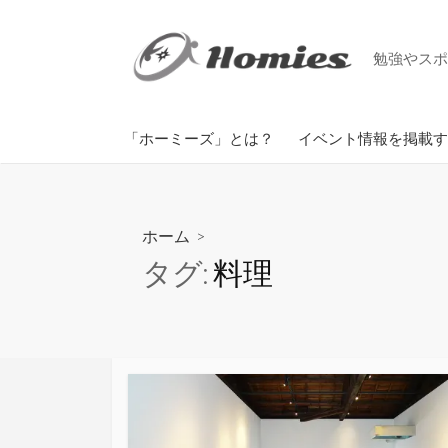
コ
ン
勉強やスポ
テ
ン
ツ
掲載までの手順
「ホーミーズ」とは？
イベント情報を掲載す
へ
ス
キ
ッ
ホーム
>
プ
タグ:
料理