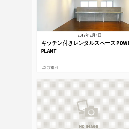
2017年2月4日
キッチン付きレンタルスペース POWD
PLANT
カ
京都府
テ
ゴ
リ
ー