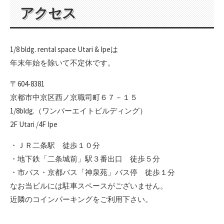
アクセス
1/8 bldg. rental space Utari & Ipeは
年末年始を除いて不定休です。
〒604-8381
京都市中京区西ノ京職司町６７－１５
1/8bldg.（ワンパーエイトビルディング）
2F Utari /4F Ipe
・ＪＲ二条駅 徒歩１０分
・地下鉄「二条城前」駅３番出口 徒歩５分
・市バス・京都バス「神泉苑」バス停 徒歩１分
なお当ビルには駐車スペースがございません。
近隣のコインパーキングをご利用下さい。