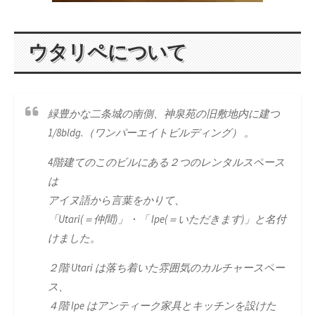
ウタリペについて
緑豊かな二条城の南側、神泉苑の旧敷地内に建つ
1/8bldg.（ワンパーエイトビルディング） 。
4階建てのこのビルにある２つのレンタルスペース
は
アイヌ語から言葉をかりて、
「Utari(＝仲間)」・「 Ipe(＝いただきます)」と名付
けました。
２階 Utari は落ち着いた雰囲気のカルチャースペー
ス、
４階 Ipe はアンティーク家具とキッチンを設けた