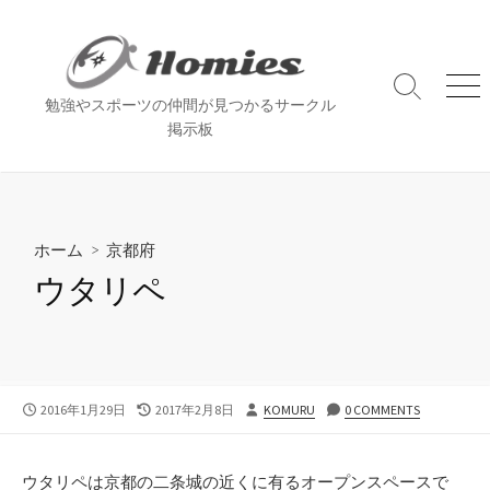
コ
ン
テ
ン
検
メ
勉強やスポーツの仲間が見つかるサークル
索
ニ
ツ
掲示板
切
ュ
へ
り
ー
ス
替
え
キ
ッ
ホーム
>
京都府
プ
ウタリペ
公
最
投
2016年1月29日
2017年2月8日
KOMURU
0 COMMENTS
開
終
稿
日
更
者
新
ウタリペは京都の二条城の近くに有るオープンスペースで