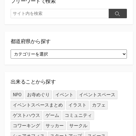
フリーワードで検索
検
検
索
索
都道府県から探す
都
道
府
県
か
ら
出来ることから探す
探
す
NPO
お寺めぐり
イベント
イベントスペース
イベントスペースまとめ
イラスト
カフェ
ゲストハウス
ゲーム
コミュニティ
コワーキング
サッカー
サークル
シェアオフィス
スタートアップ
スペース