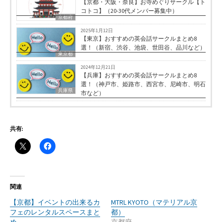
【京都・大阪・奈良】お寺めぐりサークル【ト
コトコ】（20-30代メンバー募集中）
京都府
2025年1月12日
【東京】おすすめの英会話サークルまとめ8
選！（新宿、渋谷、池袋、世田谷、品川など）
東京都
2024年12月21日
【兵庫】おすすめの英会話サークルまとめ8
選！（神戸市、姫路市、西宮市、尼崎市、明石
兵庫県
市など）
共有:
関連
【京都】イベントの出来るカ
MTRL KYOTO（マテリアル京
フェのレンタルスペースまと
都）
め
京都府