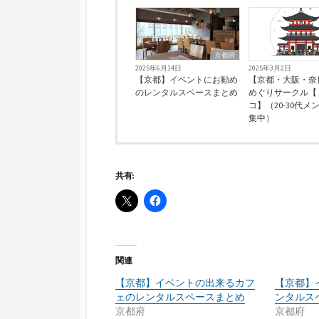
京都府
2025年6月14日
2025年3月2日
【京都】イベントにお勧め
【京都・大阪・奈
のレンタルスペースまとめ
めぐりサークル【
コ】（20-30代メ
集中）
共有:
関連
【京都】イベントの出来るカフ
【京都】
ェのレンタルスペースまとめ
ンタルス
京都府
京都府