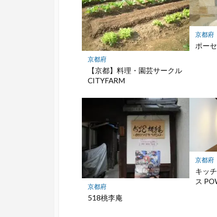
京都府
ポー
京都府
【京都】料理・園芸サークル
CITYFARM
京都府
キッ
ス PO
京都府
518桃李庵