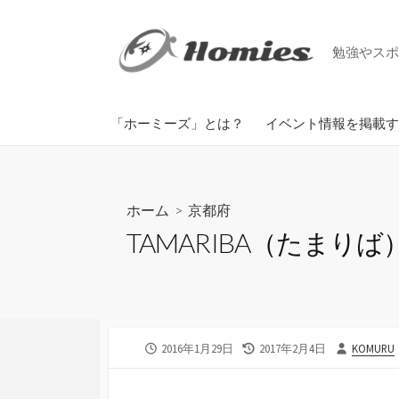
コ
ン
勉強やスポ
テ
ン
ツ
掲載までの手順
「ホーミーズ」とは？
イベント情報を掲載す
へ
ス
キ
ッ
ホーム
>
京都府
プ
TAMARIBA（たまりば
公
最
投
2016年1月29日
2017年2月4日
KOMURU
開
終
稿
日
更
者