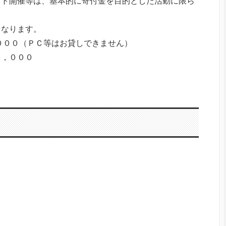
ット開催等は、基本的に寄付金を目的とした活動に限ら
となります。
０００（ＰＣ等はお貸しできません）
１，０００