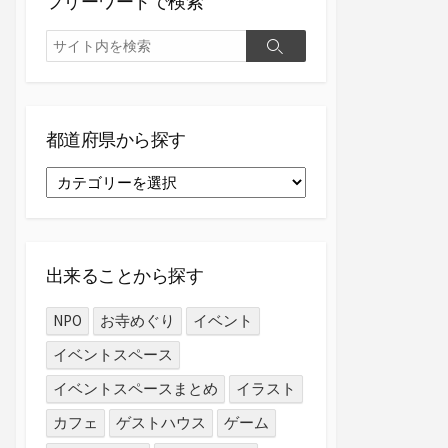
フリーワードで検索
検
検
索
索
都道府県から探す
都
道
府
県
か
出来ることから探す
ら
探
NPO
お寺めぐり
イベント
す
イベントスペース
イベントスペースまとめ
イラスト
カフェ
ゲストハウス
ゲーム