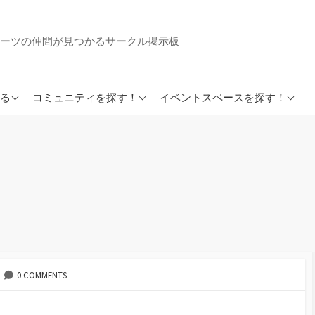
ーツの仲間が見つかるサークル掲示板
英会話サークルまとめ
イベントスペースまとめ
る
コミュニティを探す！
イベントスペースを探す！
好きでつながるSkiloopア
プリ
好きでつながるループイ
ンカフェ
）
0 COMMENTS