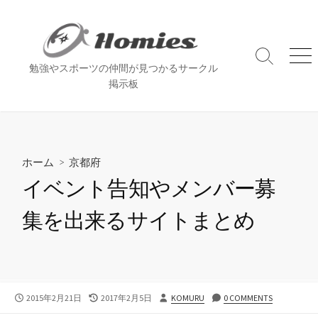
コ
ン
テ
ン
検
メ
勉強やスポーツの仲間が見つかるサークル
索
ニ
ツ
掲示板
切
ュ
へ
り
ー
ス
替
え
キ
ッ
ホーム
>
京都府
プ
イベント告知やメンバー募
集を出来るサイトまとめ
公
最
投
2015年2月21日
2017年2月5日
KOMURU
0 COMMENTS
開
終
稿