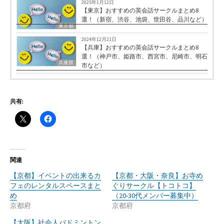
2025年1月12日
【東京】おすすめの英会話サークルまとめ8
選！（新宿、渋谷、池袋、世田谷、品川など）
東京都
2024年12月21日
【兵庫】おすすめの英会話サークルまとめ8
選！（神戸市、姫路市、西宮市、尼崎市、明石
兵庫県
市など）
共有:
関連
【京都】イベントの出来るカ
【京都・大阪・奈良】お寺め
フェのレンタルスペースまと
ぐりサークル【トコトコ】
め
（20-30代メンバー募集中）
京都府
京都府
【大阪】社会人バドミントン