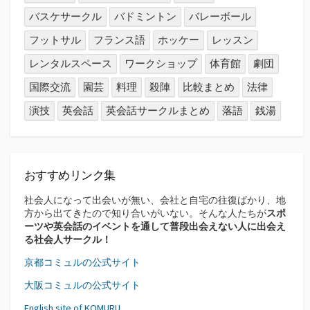
バスケサークル
バドミントン
バレーボール
フットサル
フランス語
ホッケー
レッスン
レンタルスペース
ワークショップ
体育館
劇団
国際交流
園芸
料理
殺陣
比較まとめ
法律
演技
英会話
英会話サークルまとめ
落語
銭湯
おすすめリンク集
社会人になって出会いが無い、会社と自宅の往復ばかり、地
方から出てきたので知り合いがいない。そんな人たちが
スポ
ーツや英会話のイベントを通して普段出会えない人に出会え
る社会人サークル！
京都コミュルの公式サイト
大阪コミュルの公式サイト
English site of KOMURU