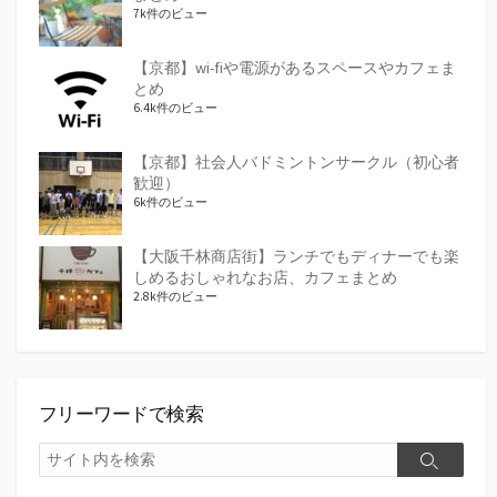
7k件のビュー
【京都】wi-fiや電源があるスペースやカフェま
とめ
6.4k件のビュー
【京都】社会人バドミントンサークル（初心者
歓迎）
6k件のビュー
【大阪千林商店街】ランチでもディナーでも楽
しめるおしゃれなお店、カフェまとめ
2.8k件のビュー
フリーワードで検索
検
検
索
索