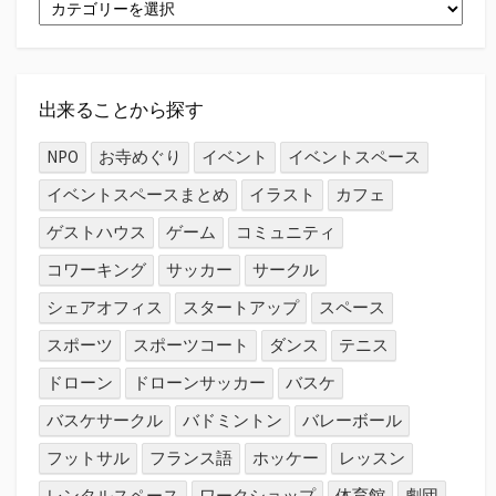
都
道
府
県
か
ら
出来ることから探す
探
す
NPO
お寺めぐり
イベント
イベントスペース
イベントスペースまとめ
イラスト
カフェ
ゲストハウス
ゲーム
コミュニティ
コワーキング
サッカー
サークル
シェアオフィス
スタートアップ
スペース
スポーツ
スポーツコート
ダンス
テニス
ドローン
ドローンサッカー
バスケ
バスケサークル
バドミントン
バレーボール
フットサル
フランス語
ホッケー
レッスン
レンタルスペース
ワークショップ
体育館
劇団