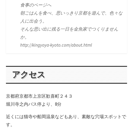
食事のページへ
朝ごはんを食べ、思いっきり京都を遊んで、色々な
人に出会う。
そんな思い出に残る一日を金魚家でつくりません
か。
http://kingyoya-kyoto.com/about.html
アクセス
京都府京都市上京区歓喜町２４３
堀川寺之内バス停より、8分
近くには猫寺や船岡温泉などもあり、素敵な穴場スポットで
す。