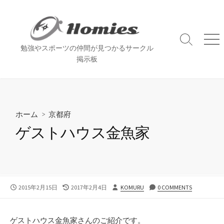
コ
ン
テ
ン
検
メ
勉強やスポーツの仲間が見つかるサークル
索
ニ
ツ
掲示板
切
ュ
へ
り
ー
ス
替
え
キ
ッ
ホーム
>
京都府
プ
ゲストハウス金魚家
公
最
投
2015年2月15日
2017年2月4日
KOMURU
0 COMMENTS
開
終
稿
日
更
者
新
ゲストハウス金魚家さんのご紹介です。