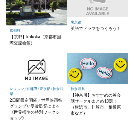
東京都
英語でドラマをつくろう！
京都府
【京都】kokoka（京都市国
際交流会館）
レッスン
/
京都府
/
東京都
/
神奈川
神奈川県
県
【神奈川】おすすめの英会
2日間限定開催／世界映画祭
話サークルまとめ10選！
グランプリ受賞監督による
（横浜市、川崎市、相模原
《世界標準の特別ワークシ
市など）
ョップ》