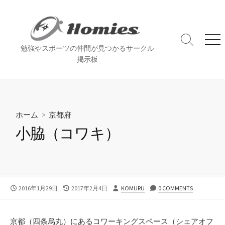
コ
ン
テ
ン
検
メ
勉強やスポーツの仲間が見つかるサークル
索
ニ
ツ
掲示板
切
ュ
へ
り
ー
ス
替
え
キ
ッ
ホーム
>
京都府
プ
小脇（コワキ）
公
最
投
2016年1月29日
2017年2月4日
KOMURU
0 COMMENTS
開
終
稿
日
更
者
新
京都（四条烏丸）にあるコワーキングスペース（シェアオフ