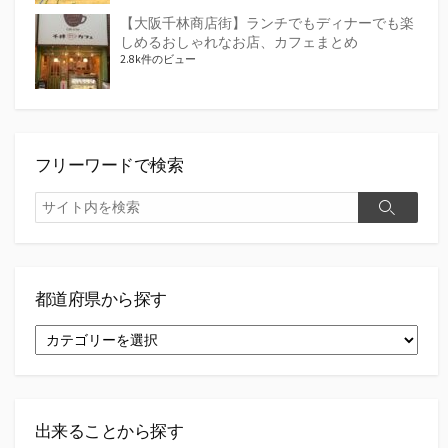
【大阪千林商店街】ランチでもディナーでも楽
しめるおしゃれなお店、カフェまとめ
2.8k件のビュー
フリーワードで検索
検
検
索
索
都道府県から探す
都
道
府
県
か
ら
出来ることから探す
探